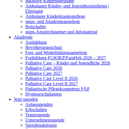
Inklusive Kindertagesstätte
Ambulanter Kinder- und Jugendhospizdienst /
Ehrenamt
Ambulante Kinderkrankenpflege
stups- und Akademieangebote
Botschafter
stups-Ansprechpartner und Infomaterial
Akademie
Ausbildung
Bevölkerungsschutz
Fort- und Weiterbildungsangebote
Fortbildung FGKIKP/FamHeb 2026 – 2027
Palliative Care – Kinder und Jugendliche 2026
Palliative Care 2026
Palliative Care 2027
Palliative Care Level II 2026
Palliative Care Level II 2027
Pädiatrische Pflegekompetenz PÄP
Hygieneschulungen
Jetzt spenden
Anlassspenden
Erbschaften
Trauerspende
Unternehmensspende
Spendenaktionen